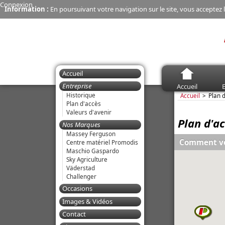
Connexion
Information :
En poursuivant votre navigation sur le site, vous acceptez l
Accueil
Entreprise
Accueil
E
Historique
Accueil
Plan 
Plan d'accès
Valeurs d'avenir
Plan d'a
Nos Marques
Massey Ferguson
Comment vo
Centre matériel Promodis
Maschio Gaspardo
Sky Agriculture
Väderstad
Challenger
Occasions
Images & Vidéos
Contact